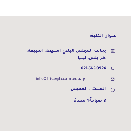
عنوان الكلية:
بجانب المجلس البلدي اسبيعة،
اسبيعة،
طرابلس، ليبيا
021-565-0924
infoOffice@tccam.edu.ly
السبت – الخميس
8 صباحاً-4 مساءً