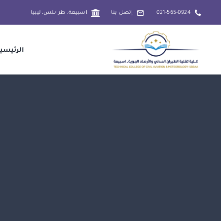
Ski
021-565-0924
إتصل بنا
اسبيعة، طرابلس، ليبيا
t
conten
الرئيسي