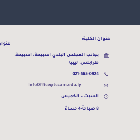
عنوان الكلية:
عنوان 
بجانب المجلس البلدي اسبيعة،
اسبيعة،
طرابلس، ليبيا
021-565-0924
infoOffice@tccam.edu.ly
السبت – الخميس
8 صباحاً-4 مساءً