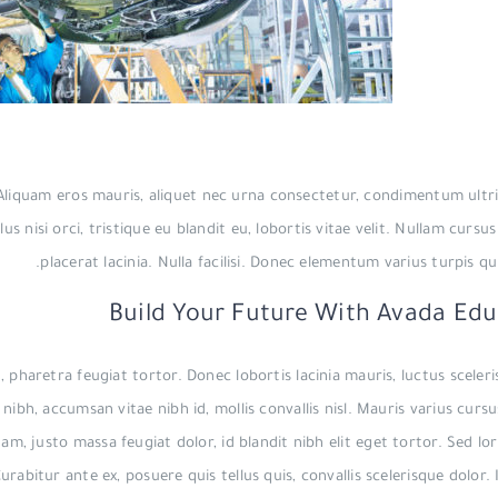
 Aliquam eros mauris, aliquet nec urna consectetur, condimentum ultri
 nisi orci, tristique eu blandit eu, lobortis vitae velit. Nullam cursu
placerat lacinia. Nulla facilisi. Donec elementum varius turpis qu
Build Your Future With Avada Edu
pharetra feugiat tortor. Donec lobortis lacinia mauris, luctus sceleri
nibh, accumsan vitae nibh id, mollis convallis nisl. Mauris varius curs
uam, justo massa feugiat dolor, id blandit nibh elit eget tortor. Sed l
rabitur ante ex, posuere quis tellus quis, convallis scelerisque dolor.