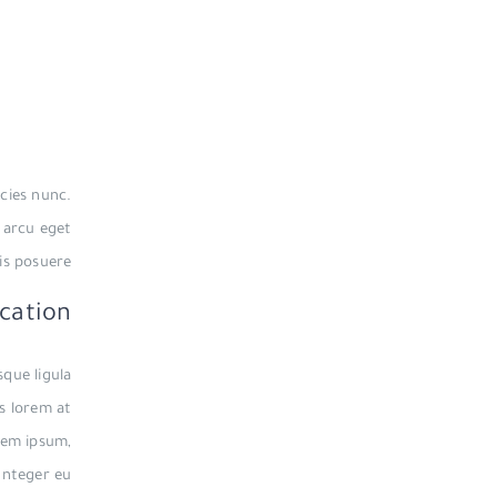
cies nunc.
s arcu eget
is posuere.
cation
sque ligula
us lorem at
orem ipsum,
 Integer eu