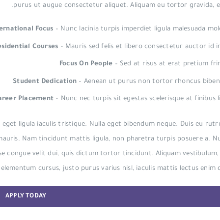
purus ut augue consectetur aliquet. Aliquam eu tortor gravida, 
ernational Focus
– Nunc lacinia turpis imperdiet ligula malesuada mol
esidential Courses
– Mauris sed felis et libero consectetur auctor id in
Focus On People
– Sed at risus at erat pretium frin
Student Dedication
– Aenean ut purus non tortor rhoncus bib
areer Placement
– Nunc nec turpis sit egestas scelerisque at finibus l
 eget ligula iaculis tristique. Nulla eget bibendum neque. Duis eu rut
mauris. Nam tincidunt mattis ligula, non pharetra turpis posuere a. Nu
 congue velit dui, quis dictum tortor tincidunt. Aliquam vestibulum
elementum cursus, justo purus varius nisl, iaculis mattis lectus enim 
APPLY TODAY