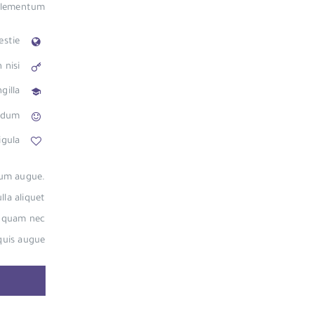
elementum.
estie
 nisi
gilla
endum
igula
rum augue.
lla aliquet
, quam nec
quis augue.