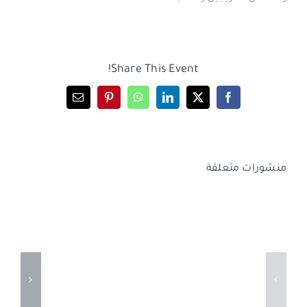
Share This Event!
Email
Pinterest
WhatsApp
LinkedIn
Facebook
X
منشورات متعلقة