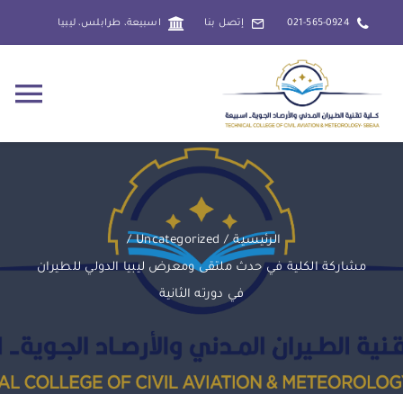
Ski
021-565-0924
إتصل بنا
اسبيعة، طرابلس، ليبيا
t
conten
gle
ion
الرئيسية
عن الكلية
الرئيسية
Uncategorized
مشاركة الكلية في حدث ملتقى ومعرض ليبيا الدولي للطيران
إدارة الكلية
في دورته الثانية
التخصصات العلمية
NEW
الأقسام العلمية